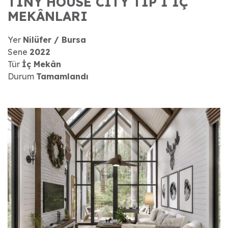
TINY HOUSE CITY TIP I İÇ
MEKÂNLARI
Yer
Nilüfer / Bursa
Sene
2022
Tür
İç Mekân
Durum
Tamamlandı