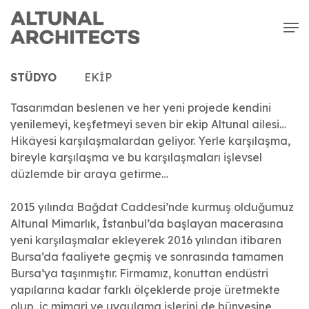
Skip
Men
to
main
content
STÜDYO
EKIP
Tasarımdan beslenen ve her yeni projede kendini
yenilemeyi, keşfetmeyi seven bir ekip Altunal ailesi…
Hikâyesi karşılaşmalardan geliyor. Yerle karşılaşma,
bireyle karşılaşma ve bu karşılaşmaları işlevsel
düzlemde bir araya getirme…
2015 yılında Bağdat Caddesi’nde kurmuş olduğumuz
Altunal Mimarlık, İstanbul’da başlayan macerasına
yeni karşılaşmalar ekleyerek 2016 yılından itibaren
Bursa’da faaliyete geçmiş ve sonrasında tamamen
Bursa’ya taşınmıştır. Firmamız, konuttan endüstri
yapılarına kadar farklı ölçeklerde proje üretmekte
olup, iç mimari ve uygulama işlerini de bünyesine